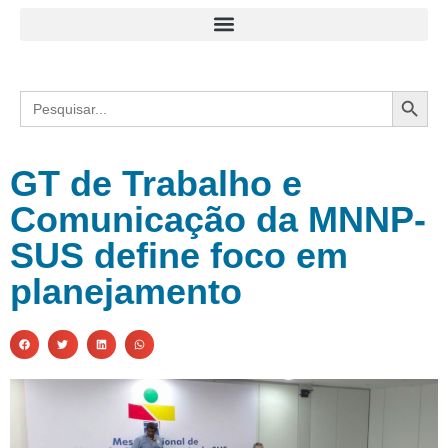
Search
Search
for:
GT de Trabalho e
Comunicação da MNNP-
SUS define foco em
planejamento