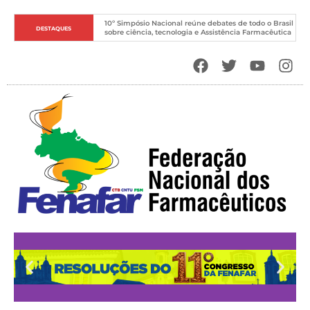
10º Simpósio Nacional reúne debates de todo o Brasil 
DESTAQUES
sobre ciência, tecnologia e Assistência Farmacêutica