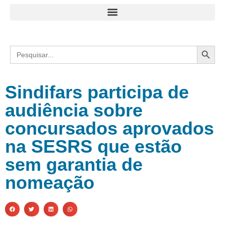
Search
Search
for:
Sindifars participa de
audiência sobre
concursados aprovados
na SESRS que estão
sem garantia de
nomeação