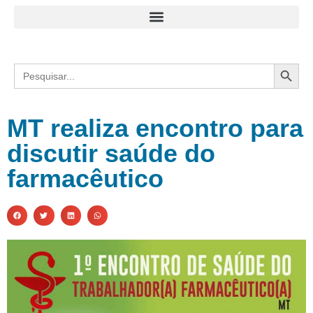
Search
Search
for:
MT realiza encontro para
discutir saúde do
farmacêutico