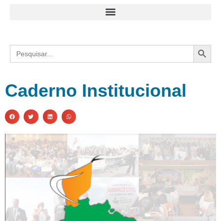
Search
Search
for:
Caderno Institucional