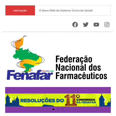
O Novo DNA do Sistema Único de Saúde
DESTAQUES