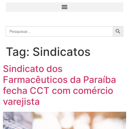
Search
Search
for:
Tag:
Sindicatos
Sindicato dos
Farmacêuticos da Paraíba
fecha CCT com comércio
varejista