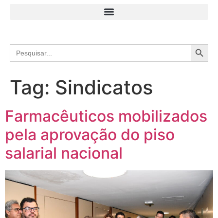
Search
Search
for:
Tag:
Sindicatos
Farmacêuticos mobilizados
pela aprovação do piso
salarial nacional