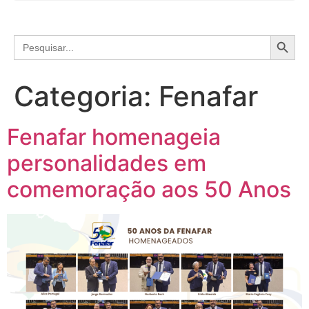
Search
Search
for:
Categoria:
Fenafar
Fenafar homenageia
personalidades em
comemoração aos 50 Anos