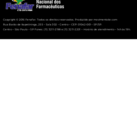
Copyright © 2016 Fenafar. Todos os direitos reservados. Produzido por movimentobr.com
Rua Barão de Itapetininga, 255 – Sala 302 – Centro – CEP: 01042-001 – SP/SP.
Centro – São Paulo – SP Fones: (11) 3211-2198 e (11) 3211-2201 – Horário de atendimento – 14h às 19h.