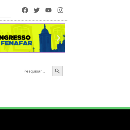
Search Button
Search
for: